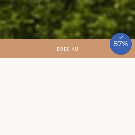
BOEK NU
Tussen geurende
wijngaarden en
historische dorpjes