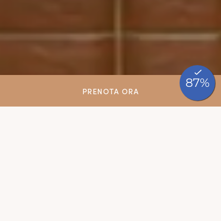
PRENOTA ORA
Soggiorni ed eventi
business nel
Monferrato