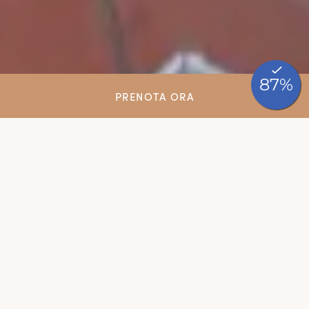
PRENOTA ORA
Il piacere di accoglierti
L’ Ariotto Village è una grande struttura dall’animo
familiare: il nostro fidato staff lavora qui da
sempre, contribuendo all’’accoglienza autentica
che percepisci già dal check-in. I nostri servizi di